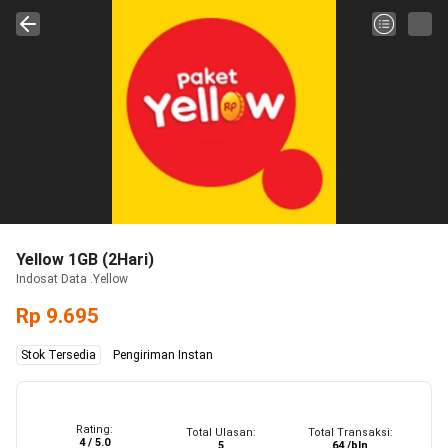
Yellow 1GB (2Hari)
Indosat Data .Yellow
Rp 9.695
Stok Tersedia
Pengiriman Instan
Rating:
Total Ulasan:
Total Transaksi:
4 / 5.0
5
64 /bln