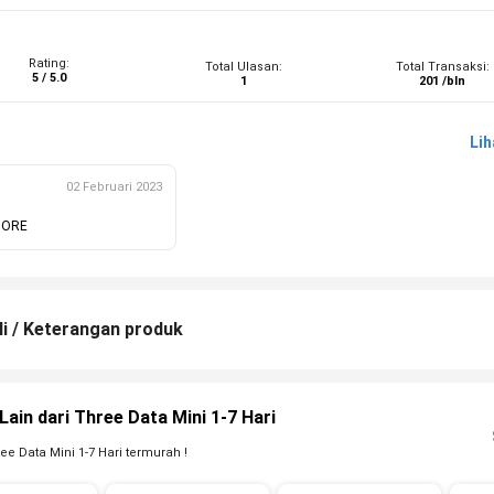
Rating:
Total Ulasan:
Total Transaksi:
5 / 5.0
1
201 /bln
Li
02 Februari 2023
TORE
li / Keterangan produk
Lain dari Three Data Mini 1-7 Hari
ee Data Mini 1-7 Hari termurah !