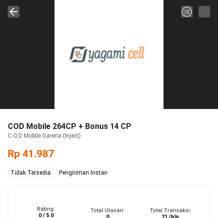
COD Mobile 264CP + Bonus 14 CP
C.O.D Mobile Garena (Inject)
Rp 41.987
Tidak Tersedia
Pengiriman Instan
Rating:
Total Ulasan:
Total Transaksi:
0 / 5.0
0
21 /bln