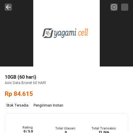
10GB (60 hari)
Axis Data Bronet 60 HARI
Rp 84.615
Stok Tersedia
Pengiriman Instan
Rating:
Total Ulasan:
Total Transaksi:
0 / 5.0
0
21 /bln