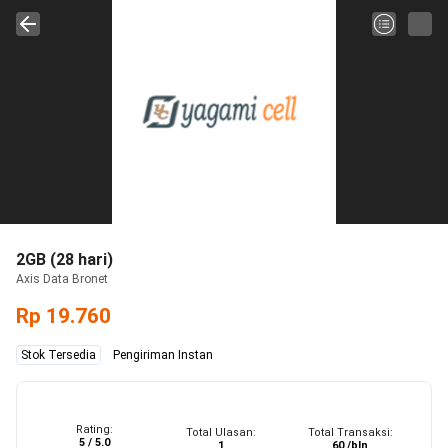
2GB (28 hari)
Axis Data Bronet
Rp 19.760
Stok Tersedia
Pengiriman Instan
Rating:
Total Ulasan:
Total Transaksi:
5 / 5.0
1
60 /bln