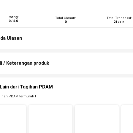
Rating:
Total Ulasan:
Total Transaksi:
0 / 5.0
0
21 /bln
da Ulasan
li / Keterangan produk
Lain dari Tagihan PDAM
gihan PDAM termurah !