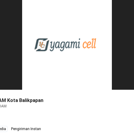
M Kota Balikpapan
PDAM
edia
Pengiriman Instan