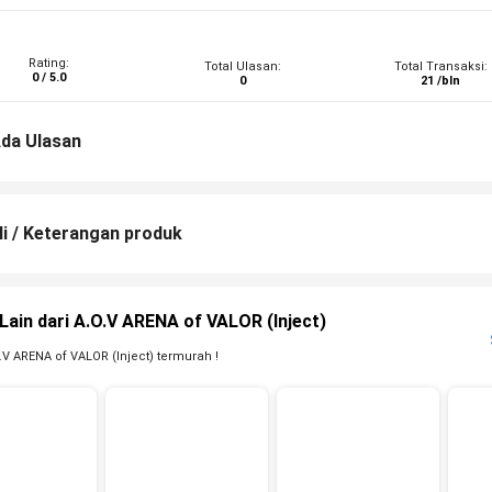
Rating:
Total Ulasan:
Total Transaksi:
0 / 5.0
0
21 /bln
da Ulasan
li / Keterangan produk
Lain dari A.O.V ARENA of VALOR (Inject)
.V ARENA of VALOR (Inject) termurah !