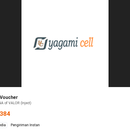
 Voucher
A of VALOR (Inject)
.384
edia
Pengiriman Instan