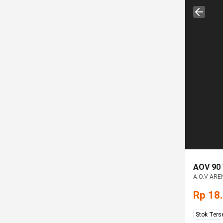
AOV 90
A.O.V AREN
Rp 18
Stok Ters