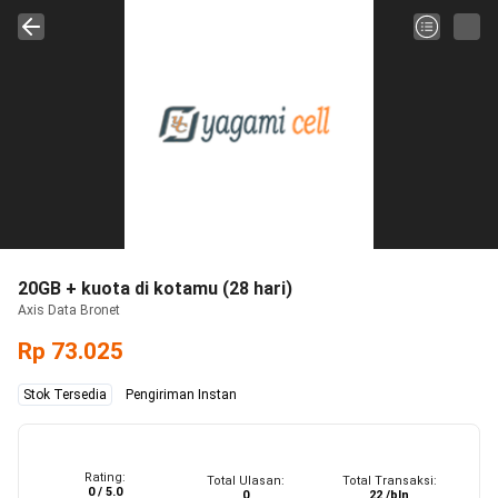
20GB + kuota di kotamu (28 hari)
Axis Data Bronet
Rp 73.025
Stok Tersedia
Pengiriman Instan
Rating:
Total Ulasan:
Total Transaksi:
0 / 5.0
0
22 /bln