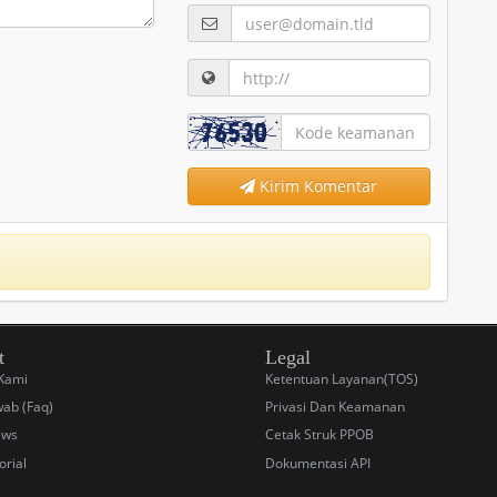
Kirim Komentar
t
Legal
Kami
Ketentuan Layanan(TOS)
ab (Faq)
Privasi Dan Keamanan
ews
Cetak Struk PPOB
orial
Dokumentasi API