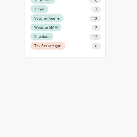
16
Three
7
Voucher Game
12
Website SMM
2
XL axiata
12
Tak Berkategori
0