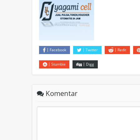
Facebook
Twitter
Redit
Stumble
Digg
Komentar