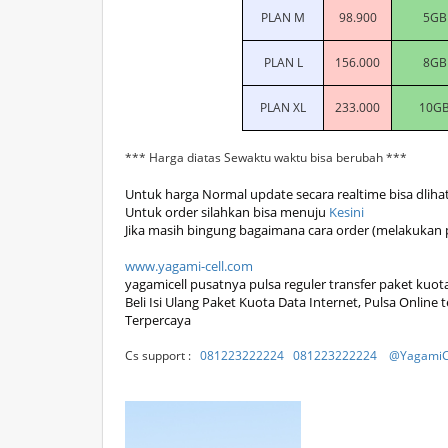
PLAN M
98.900
5GB
PLAN L
156.000
8GB
PLAN XL
233.000
10G
*** Harga diatas Sewaktu waktu bisa berubah ***
Untuk harga Normal update secara realtime bisa dliha
Untuk order silahkan bisa menuju
Kesini
Jika masih bingung bagaimana cara order (melakukan p
www.yagami-cell.com
yagamicell pusatnya pulsa reguler transfer paket kuo
Beli Isi Ulang Paket Kuota Data Internet, Pulsa Onli
Terpercaya
Cs support :
081223222224
081223222224
@Yagami