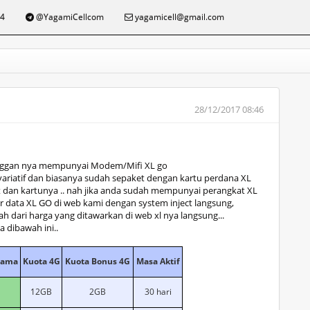
4
@YagamiCellcom
yagamicell@gmail.com
28/12/2017 08:46
anggan nya mempunyai Modem/Mifi XL go
ariatif dan biasanya sudah sepaket dengan kartu perdana XL
t dan kartunya .. nah jika anda sudah mempunyai perangkat XL
r data XL GO di web kami dengan system inject langsung,
 dari harga yang ditawarkan di web xl nya langsung...
a dibawah ini..
tama
Kuota 4G
Kuota Bonus 4G
Masa Aktif
12GB
2GB
30 hari