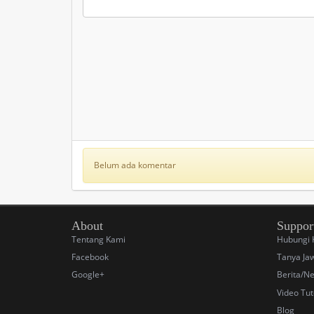
Belum ada komentar
About
Suppor
Tentang Kami
Hubungi 
Facebook
Tanya Jaw
Google+
Berita/N
Video Tut
Blog