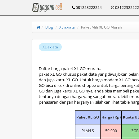
081223222224
08122322222
Blog
XL axiata
Paket Mifi XL GO Murah
XL axiata
Daftar harga paket XL GO murah..
paket XL GO khusus paket data yang diwajibkan pel
dan juga kartu XL GO. Untuk harga modem XL GO berv
GO bisa di cek di online shopee untuk harga perangka
GO dan juga kartu XL GO nya, anda bisa membeli pake
tentunya dengan harga yang sangat murah. lebih murah
penasaran dengan harganya ? silahkan lihat table harg
Paket XL GO
Harga (Rp)
Kuota U
PLAN S
59.900
3GB