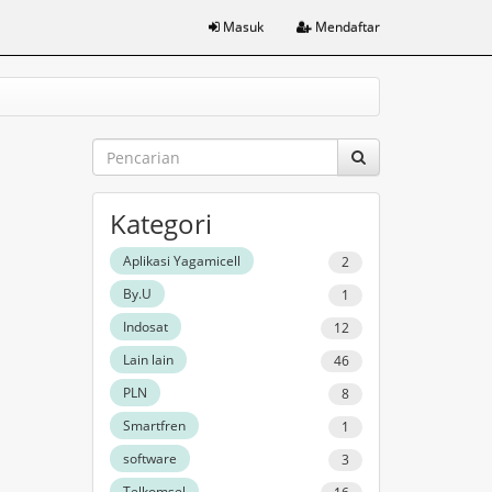
Masuk
Mendaftar
Kategori
Aplikasi Yagamicell
2
By.U
1
Indosat
12
Lain lain
46
PLN
8
Smartfren
1
software
3
Telkomsel