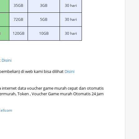
35GB
3GB
30 hari
72GB
5GB
30 hari
B
120GB
10GB
30 hari
t
Disini
embelian) di web kami bisa dilihat
Disini
ta internet data voucher game murah cepat dan otomatis
ne termurah, Token , Voucher Game murah Otomatis 24 Jam
Cellcom