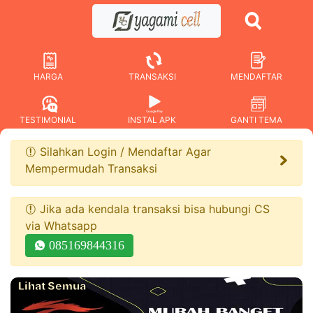
HARGA
TRANSAKSI
MENDAFTAR
TESTIMONIAL
INSTAL APK
GANTI TEMA
Silahkan Login / Mendaftar Agar
Mempermudah Transaksi
Jika ada kendala transaksi bisa hubungi CS
via Whatsapp
085169844316
Lihat Semua