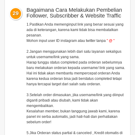
Bagaimana Cara Melakukan Pembelian
29
Follower, Subscribber & Website Traffic
1.Pastikan Anda memenginput link yang benar sesuai yang
ada di keterangan, karena kami tidak bisa membatalkan
pesanan.
Mohon input user ID instagram atau twitter tanpa
" @ "
2.Jangan menggunakan lebih dari satu layanan sekaligus
untuk username/link yang sama.
Harap tunggu status completed pada orderan sebelumnya
baru melakukan orderan kepada username/ link yang sama.
Hal ini tidak akan membantu mempercepat orderan Anda
karena kedua orderan bisa jadi berstatus completed tetapi
hanya tercapai target dari salah satu orderan.
3.Setelah order dimasukan, jika username/link yang diinput
diganti pribadi atau diubah, kami tidak akan
mengembalikan.
Kesalahan member, bukan tanggung jawab kami, karena
panel ini serba automatis, jadi hati-hati dan perhatiakan
sebelum order!
5.Jika Orderan status partial & canceled , Kredit otomatis di