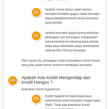
Apabila nomor tujuan salah namun
22
transaksi berstatus
gagal
, maka transaksi
dapat dibatalkan/refund sesuai prosedur
yang berlaku.
Apabila transaksi gagal karena kelalaian
23
pelanggan dan pelanggan mengajukan
refund kembali ke rekening bank pribadi,
maka akan dikenakan
biaya administrasi
sebesar Rp2.500
per transaksi.
Oleh karena itu, pelanggan wajib memastikan nomor tujuan
yang diisi sudah benar sebelum melakukan transaksi.
Apakah Ada Kredit Mengendap dan
24
Kredit Hangus ?
Ketentuan Kredit YagamiCell
Kredit YagamiCell dapat digunakan
25
sepenuhnya untuk transaksi hingga habis
(Rp0). Tidak ada ketentuan Kredit