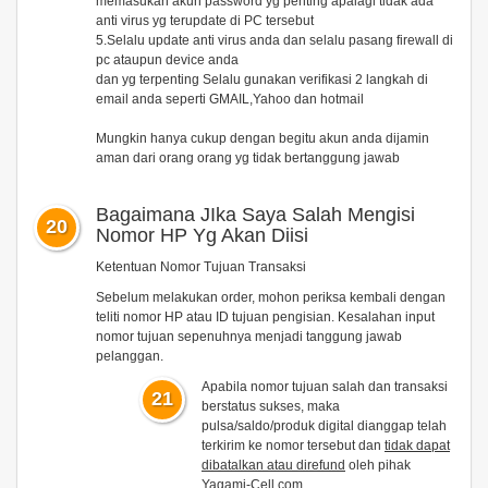
memasukan akun password yg penting apalagi tidak ada
anti virus yg terupdate di PC tersebut
5.Selalu update anti virus anda dan selalu pasang firewall di
pc ataupun device anda
dan yg terpenting Selalu gunakan verifikasi 2 langkah di
email anda seperti GMAIL,Yahoo dan hotmail
Mungkin hanya cukup dengan begitu akun anda dijamin
aman dari orang orang yg tidak bertanggung jawab
Bagaimana JIka Saya Salah Mengisi
20
Nomor HP Yg Akan Diisi
Ketentuan Nomor Tujuan Transaksi
Sebelum melakukan order, mohon periksa kembali dengan
teliti nomor HP atau ID tujuan pengisian. Kesalahan input
nomor tujuan sepenuhnya menjadi tanggung jawab
pelanggan.
Apabila nomor tujuan salah dan transaksi
21
berstatus
sukses
, maka
pulsa/saldo/produk digital dianggap telah
terkirim ke nomor tersebut dan
tidak dapat
dibatalkan atau direfund
oleh pihak
Yagami-Cell.com.