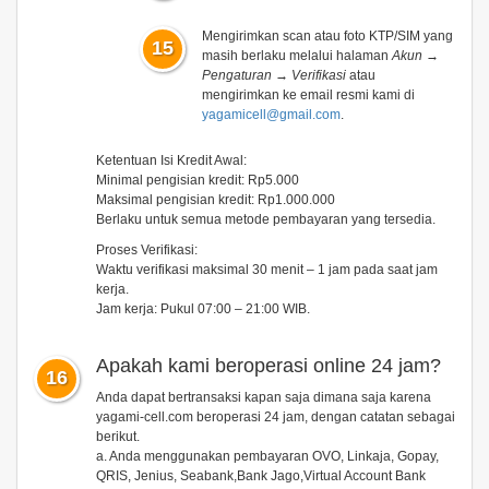
Mengirimkan scan atau foto KTP/SIM yang
15
masih berlaku melalui halaman
Akun →
Pengaturan → Verifikasi
atau
mengirimkan ke email resmi kami di
yagamicell@gmail.com
.
Ketentuan Isi Kredit Awal:
Minimal pengisian kredit: Rp5.000
Maksimal pengisian kredit: Rp1.000.000
Berlaku untuk semua metode pembayaran yang tersedia.
Proses Verifikasi:
Waktu verifikasi maksimal 30 menit – 1 jam pada saat jam
kerja.
Jam kerja: Pukul 07:00 – 21:00 WIB.
Apakah kami beroperasi online 24 jam?
16
Anda dapat bertransaksi kapan saja dimana saja karena
yagami-cell.com beroperasi 24 jam, dengan catatan sebagai
berikut.
a. Anda menggunakan pembayaran OVO, Linkaja, Gopay,
QRIS, Jenius, Seabank,Bank Jago,Virtual Account Bank