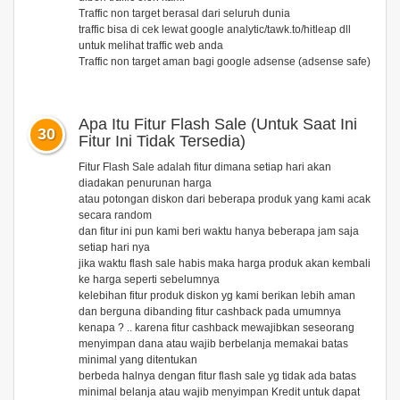
Traffic non target berasal dari seluruh dunia
traffic bisa di cek lewat google analytic/tawk.to/hitleap dll
untuk melihat traffic web anda
Traffic non target aman bagi google adsense (adsense safe)
Apa Itu Fitur Flash Sale (Untuk Saat Ini
30
Fitur Ini Tidak Tersedia)
Fitur Flash Sale adalah fitur dimana setiap hari akan
diadakan penurunan harga
atau potongan diskon dari beberapa produk yang kami acak
secara random
dan fitur ini pun kami beri waktu hanya beberapa jam saja
setiap hari nya
jika waktu flash sale habis maka harga produk akan kembali
ke harga seperti sebelumnya
kelebihan fitur produk diskon yg kami berikan lebih aman
dan berguna dibanding fitur cashback pada umumnya
kenapa ? .. karena fitur cashback mewajibkan seseorang
menyimpan dana atau wajib berbelanja memakai batas
minimal yang ditentukan
berbeda halnya dengan fitur flash sale yg tidak ada batas
minimal belanja atau wajib menyimpan Kredit untuk dapat