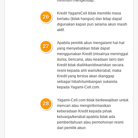
minimum mengendap.
Kredit YagamiCell tidak memiliki masa
26
berlaku (tidak hangus) dan tetap dapat
digunakan kapan pun selama akun masih
aktif.
Apabila pemilik akun mengalami hal-hal
27
yang menyebabkan tidak dapat
menggunakan Kredit (misalnya meninggal
dunia, bencana, atau keadaan lain) dan
Kredit tidak dialihkan/diwariskan secara
resmi kepada ahli waris/kerabat, maka
Kredit yang tersisa akan dianggap
sebagai
hibah/sumbangan sukarela
kepada Yagami-Cell.com.
Yagami-Cell.com tidak berkewajiban untuk
28
mencari atau menginformasikan
keberadaan Kredit kepada pihak
keluarga/kerabat apabila tidak ada
pemberitahuan atau permohonan resmi
dari pemilik akun.