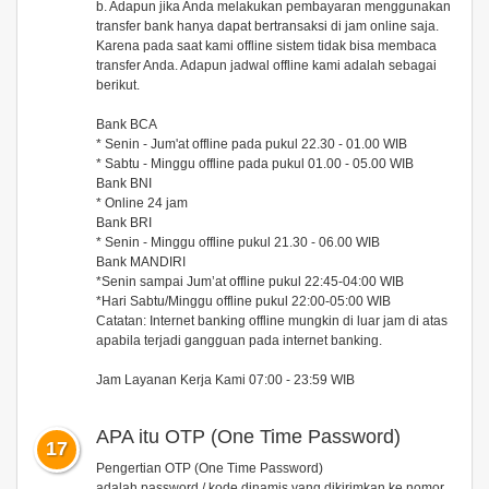
b. Adapun jika Anda melakukan pembayaran menggunakan
transfer bank hanya dapat bertransaksi di jam online saja.
Karena pada saat kami offline sistem tidak bisa membaca
transfer Anda. Adapun jadwal offline kami adalah sebagai
berikut.
Bank BCA
* Senin - Jum'at offline pada pukul 22.30 - 01.00 WIB
* Sabtu - Minggu offline pada pukul 01.00 - 05.00 WIB
Bank BNI
* Online 24 jam
Bank BRI
* Senin - Minggu offline pukul 21.30 - 06.00 WIB
Bank MANDIRI
*Senin sampai Jum’at offline pukul 22:45-04:00 WIB
*Hari Sabtu/Minggu offline pukul 22:00-05:00 WIB
Catatan: Internet banking offline mungkin di luar jam di atas
apabila terjadi gangguan pada internet banking.
Jam Layanan Kerja Kami 07:00 - 23:59 WIB
APA itu OTP (One Time Password)
17
Pengertian OTP (One Time Password)
adalah password / kode dinamis yang dikirimkan ke nomor