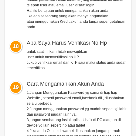
telepon user atau email user. disaat login
Hal itu bertujuan untuk mengamankan akun anda
jika ada seseorang yang akan menyalahgunakan
atau menggunakan Kredit akun anda tanpa sepengetahuan
anda
Apa Saya Harus Verifikasi No Hp
18
untuk saat ini kami tidak mewajibkan
user untuk memverifikasi no HP
cukup verifikasi email dan KTP saja maka status anda sudah
terverifikasi
Cara Mengamankan Akun Anda
19
1.Jangan Menggunakan Password yg sama di tiap tiap
Website , seperti password email,facebook dll , diusahakan
selalu berbeda
2.Jangan menggunakan password yg mudah seperti tgl lahir
dan password mudah lainnya.
3.jangan sembarang instal aplikasi baik di PC ataupun di
device yg lain seperti hp atau tablet
4.Jika anda Online di warnet di usahakan jangan pernah