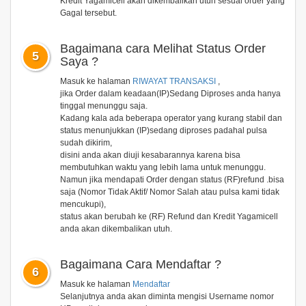
Kredit Yagamicell akan dikembalikan utuh sesuai order yang
Gagal tersebut.
Bagaimana cara Melihat Status Order
5
Saya ?
Masuk ke halaman
RIWAYAT TRANSAKSI
,
jika Order dalam keadaan(IP)Sedang Diproses anda hanya
tinggal menunggu saja.
Kadang kala ada beberapa operator yang kurang stabil dan
status menunjukkan (IP)sedang diproses padahal pulsa
sudah dikirim,
disini anda akan diuji kesabarannya karena bisa
membutuhkan waktu yang lebih lama untuk menunggu.
Namun jika mendapati Order dengan status (RF)refund .bisa
saja (Nomor Tidak Aktif/ Nomor Salah atau pulsa kami tidak
mencukupi),
status akan berubah ke (RF) Refund dan Kredit Yagamicell
anda akan dikembalikan utuh.
Bagaimana Cara Mendaftar ?
6
Masuk ke halaman
Mendaftar
Selanjutnya anda akan diminta mengisi Username nomor