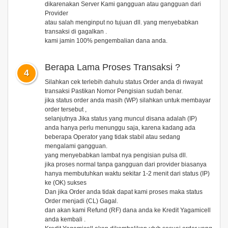
dikarenakan Server Kami gangguan atau gangguan dari
Provider
atau salah menginput no tujuan dll. yang menyebabkan
transaksi di gagalkan .
kami jamin 100% pengembalian dana anda.
Berapa Lama Proses Transaksi ?
4
Silahkan cek terlebih dahulu status Order anda di riwayat
transaksi Pastikan Nomor Pengisian sudah benar.
jika status order anda masih (WP) silahkan untuk membayar
order tersebut ,
selanjutnya Jika status yang muncul disana adalah (IP)
anda hanya perlu menunggu saja, karena kadang ada
beberapa Operator yang tidak stabil atau sedang
mengalami gangguan.
yang menyebabkan lambat nya pengisian pulsa dll.
jika proses normal tanpa gangguan dari provider biasanya
hanya membutuhkan waktu sekitar 1-2 menit dari status (IP)
ke (OK) sukses
Dan jika Order anda tidak dapat kami proses maka status
Order menjadi (CL) Gagal.
dan akan kami Refund (RF) dana anda ke Kredit Yagamicell
anda kembali .