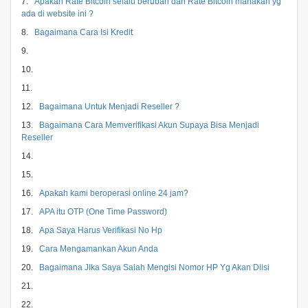
7.
Apakah Rate Bitcoin selalu berubah dan Rate Bitcoin manakah yg
ada di website ini ?
8.
Bagaimana Cara Isi Kredit
9.
10.
11.
12.
Bagaimana Untuk Menjadi Reseller ?
13.
Bagaimana Cara Memverifikasi Akun Supaya Bisa Menjadi
Reseller
14.
15.
16.
Apakah kami beroperasi online 24 jam?
17.
APA itu OTP (One Time Password)
18.
Apa Saya Harus Verifikasi No Hp
19.
Cara Mengamankan Akun Anda
20.
Bagaimana JIka Saya Salah Mengisi Nomor HP Yg Akan Diisi
21.
22.