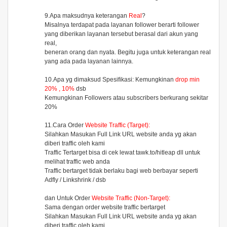
9.Apa maksudnya keterangan
Real
?
Misalnya terdapat pada layanan follower berarti follower
yang diberikan layanan tersebut berasal dari akun yang
real,
beneran orang dan nyata. Begitu juga untuk keterangan real
yang ada pada layanan lainnya.
10.Apa yg dimaksud Spesifikasi: Kemungkinan
drop min
20% , 10%
dsb
Kemungkinan Followers atau subscribers berkurang sekitar
20%
11.Cara Order
Website Traffic (Target):
Silahkan Masukan Full Link URL website anda yg akan
diberi traffic oleh kami
Traffic Tertarget bisa di cek lewat tawk.to/hitleap dll untuk
melihat traffic web anda
Traffic bertarget tidak berlaku bagi web berbayar seperti
Adfly / Linkshrink / dsb
dan Untuk Order
Website Traffic (Non-Target):
Sama dengan order website traffic bertarget
Silahkan Masukan Full Link URL website anda yg akan
diberi traffic oleh kami