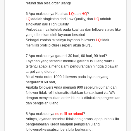
refund dan bisa order ulang!
6.Apa maksudnya Kualitas
LQ
dan
HQ
?
LQ
adalah singkatan dari Low Quality, dan
HQ
adalah
singkatan dari High Quality.
Perbedaannya terletak pada kualitas dari followers atau like
yang diberikan oleh layanan tersebut.
Sebagai contoh misalnya layanan followers
LQ
tidak
memiliki profil picture (seperti akun telur) .
7.Apa maksudnya garansi 30 hari, 60 hari, 90 hari?
Layanan yang tersebut memiliki garansi isi ulang waktu
tertentu apabila mengalami pengurangan hingga dibawah
target yang diorder.
Misal Anda order 1000 followers pada layanan yang
bergaransi 60 hari,
Apabila followers Anda menjadi 900 sebelum 60 hari dan
follower tidak refill otomatis silahkan kontak kami via WA
dengan menyebutkan order Id untuk dilakukan pengecekan
dan pengisian ulang.
8.Apa maksudnya
no refill no refund
?
Artinya, layanan tersebut tidak ada garansi apapun baik itu
pengembalian Kredit maupun pengisian ulang
followers/likes/subscribers bila berkurang.