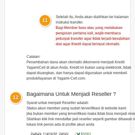
Setelah itu, Anda akan dialihkan ke halaman
11
instruksi transfer.
Bagi Member baru atau yang melakukan
pengisian pertama kali,
wajib membaca
petunjuk transfer
agar tidak terjadi kesalahan
dan agar Kredit dapat terinput otomatis.
Catatan:
Penambahan dana akan otomatis dikonversi menjadi
Kredit
YagamiCell
di akun Anda. Kredit ini bukan uang elektronik, tidak
dapat diuangkan, dan hanya dapat digunakan untuk membeli
produk/layanan di Yagami-Cell.com.
Bagaimana Untuk Menjadi Reseller ?
12
Syarat untuk menjadi Reseller adalah
Status akun member yang sudah terverifikasi di website kami
jika bukan member yang terverifikasi maka tidak bisa menjadi rese
Silahkan klik link mendaftar jadi reseller seperti gambar dibawah i
lokasi link persis ada di profile akun anda