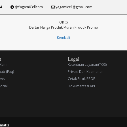
4
@YagamiCellcom
yagamicell@gmail.com
OK :p
Daftar Harga Produk Murah Produk Promo
Kembali
t
Legal
Kami
Ketentuan Layanan(TOS)
wab (Faq)
Privasi Dan Keamanan
ews
Cetak Struk PPOB
orial
Dokumentasi API
omatis