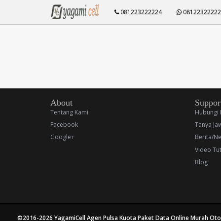
081223222224
08122322222
About
Suppor
Tentang Kami
Hubungi 
Facebook
Tanya Ja
Google+
Berita/N
Video Tut
Blog
©2016-2026
YagamiCell Agen Pulsa Kuota Paket Data Online Murah Ot