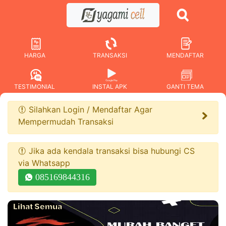
HARGA
TRANSAKSI
MENDAFTAR
TESTIMONIAL
INSTAL APK
GANTI TEMA
Silahkan Login / Mendaftar Agar
Mempermudah Transaksi
Jika ada kendala transaksi bisa hubungi CS
via Whatsapp
085169844316
Lihat Semua