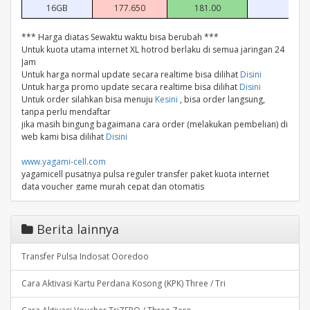
16GB
177.650
181.00
12G
*** Harga diatas Sewaktu waktu bisa berubah ***
Untuk kuota utama internet XL hotrod berlaku di semua jaringan 24
Jam
Untuk harga normal update secara realtime bisa dilihat
Disini
Untuk harga promo update secara realtime bisa dilihat
Disini
Untuk order silahkan bisa menuju
Kesini
, bisa order langsung,
tanpa perlu mendaftar
jika masih bingung bagaimana cara order (melakukan pembelian) di
web kami bisa dilihat
Disini
www.yagami-cell.com
yagamicell pusatnya pulsa reguler transfer paket kuota internet
data voucher game murah cepat dan otomatis
XL AXIS MENTARI IM3 INDOSAT SIMPATI TELKOMSEL AS TRI THREE
BOLT
Beli Isi Ulang Paket Kuota Data Internet, Pulsa Online termurah,
Berita lainnya
Token , Voucher Game murah Otomatis 24 Jam Terpercaya
Transfer Pulsa Indosat Ooredoo
Cs support :
081223222224
081223222224
@YagamiCellcom
Cara Aktivasi Kartu Perdana Kosong (KPK) Three / Tri