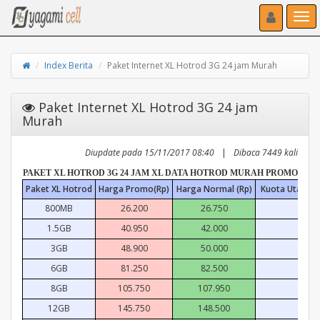
Toggle navigat
Toggl
Index Berita
Paket Internet XL Hotrod 3G 24 jam Murah
Paket Internet XL Hotrod 3G 24 jam
Murah
Diupdate pada 15/11/2017 08:40
|
Dibaca 7449 kali
PAKET XL HOTROD 3G 24 JAM XL DATA HOTROD MURAH PROMO
Paket XL Hotrod
Harga Promo(Rp)
Harga Normal (Rp)
Kuota Utama Al
800MB
26.200
26.750
800M
1.5GB
40.950
42.000
1.5G
3GB
48.900
50.000
3GB
6GB
81.250
82.500
6GB
8GB
105.750
107.950
8GB
12GB
145.750
148.500
12G